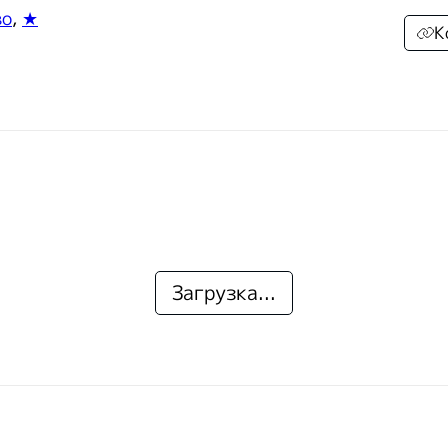
во
,
★
К
Загрузка...