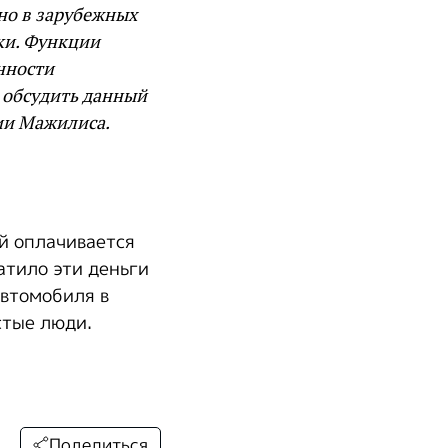
но в зарубежных
вки. Функции
нности
 обсудить данный
нии Мажилиса.
ый оплачивается
атило эти деньги
автомобиля в
стые люди.
Поделиться