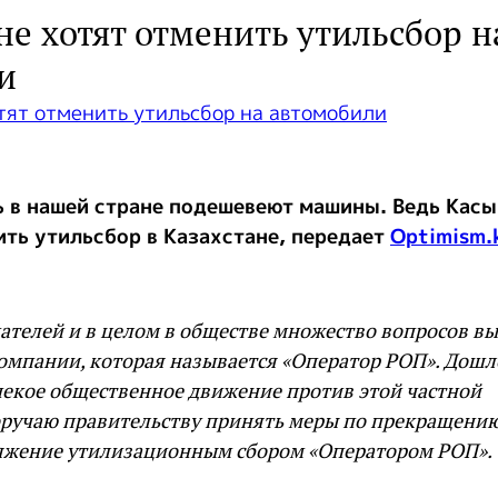
не хотят отменить утильсбор н
и
ь в нашей стране подешевеют машины. Ведь Кас
ть утильсбор в Казахстане, передает
Optimism.
ателей и в целом в обществе множество вопросов в
омпании, которая называется «Оператор РОП». Дошло
некое общественное движение против этой частной
оручаю правительству принять меры по прекращени
ряжение утилизационным сбором «Оператором РОП».