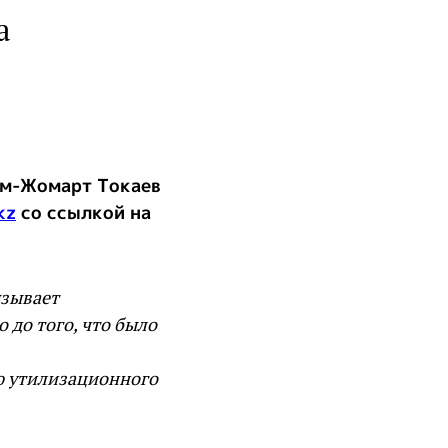
а
ым-Жомарт Токаев
kz
со ссылкой на
ызывает
 до того, что было
ю утилизационного