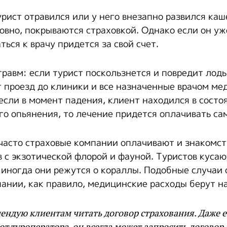
рист отравился или у него внезапно развился каш
овно, покрываются страховкой. Однако если он уж
ться к врачу придется за свой счет.
травм: если турист поскользнется и повредит лод
 проезд до клиники и все назначенные врачом ме
если в момент падения, клиент находился в состо
го опьянения, то лечение придется оплачивать са
 часто страховые компании оплачивают и знакомст
 с экзотической флорой и фауной. Туристов кусаю
 иногда они режутся о кораллы. Подобные случаи 
ании, как правило, медицинские расходы берут на
мендую клиентам читать договор страхования. Даже е
от туроператора, он всегда может запросить договор.