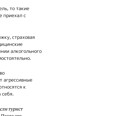
ель, то такие
е приехал с
ыжку, страховая
дицинские
янии алкогольного
мостоятельно.
во
т агрессивные
относятся к
 себя.
сли турист
 После его