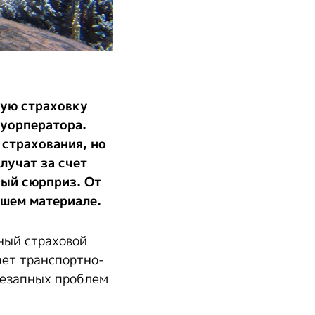
кую страховку
туорператора.
 страхования, но
лучат за счет
ый сюрприз. От
ашем материале.
ный страховой
ает транспортно-
незапных проблем