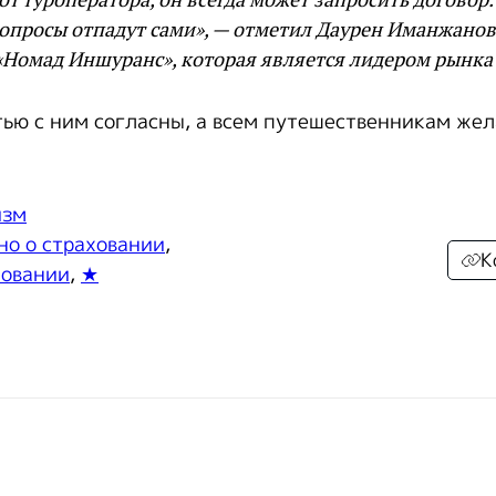
вопросы отпадут сами», — отметил Даурен Иманжанов
«Номад Иншуранс», которая является лидером рынка
тью с ним согласны, а всем путешественникам же
изм
но о страховании
,
К
ховании
,
★