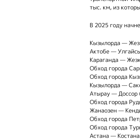
тыс. км, из котор
В 2025 году начн
Кызылорда — Жезк
Актобе — Улгайсы
Караганда — Жезк
Обход города Сар
Обход города Кыз
Кызылорда — Сакс
Атырау — Доссор 
Обход города Руд
Жанаозен — Кенди
Обход города Пет
Обход города Турк
Астана — Костана