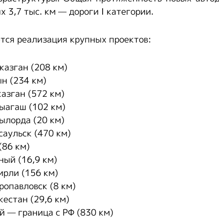
ых 3,7 тыс. км — дороги I категории.
ется реализация крупных проектов:
азган (208 км)
н (234 км)
азган (572 км)
ыагаш (102 км)
ылорда (20 км)
аульск (470 км)
(86 км)
ный (16,9 км)
рли (156 км)
ропавловск (8 км)
естан (29,6 км)
й — граница с РФ (830 км)