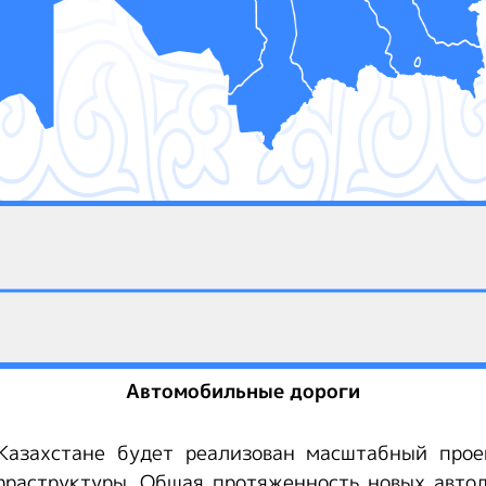
Автомобильные дороги
Казахстане будет реализован масштабный про
раструктуры. Общая протяженность новых автод