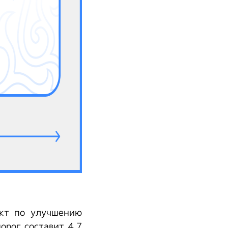
ект по улучшению
орог составит 4,7