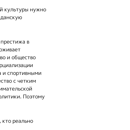
й культуры нужно
жданскую
 престижа в
ерживает
во и общество
ерциализации
а и спортивными
ство с четким
имательской
олитики. Поэтому
 кто реально