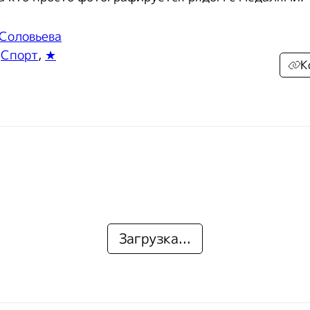
 Соловьева
,
Спорт
,
★
К
Загрузка...