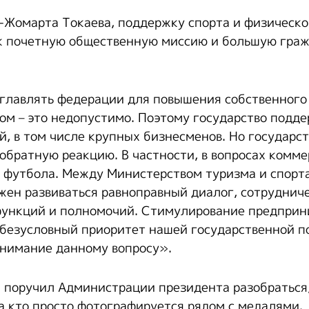
Жомарта Токаева, поддержку спорта и физическо
ак почетную общественную миссию и большую гра
главлять федерации для повышения собственного
жом – это недопустимо. Поэтому государство подд
, в том числе крупных бизнесменов. Но государст
 обратную реакцию. В частности, в вопросах комм
, футбола. Между Министерством туризма и спорт
ен развиваться равноправный диалог, сотрудниче
функций и полномочий. Стимулирование предприн
 безусловный приоритет нашей государственной п
внимание данному вопросу».
а поручил Администрации президента разобраться,
 а кто просто фотографируется рядом с медалями.