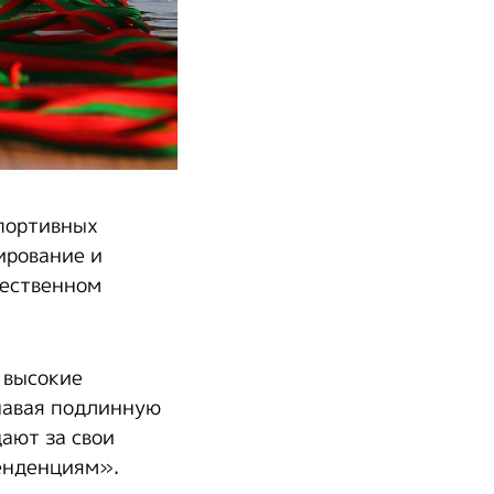
портивных
ирование и
жественном
 высокие
навая подлинную
дают за свои
енденциям».