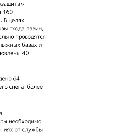
езащита»
ы 160
. В целях
зы схода лавин,
ельно проводятся
 лыжных базах и
новлены 40
дено 64
его снега более
я
оры необходимо
ениях от службы