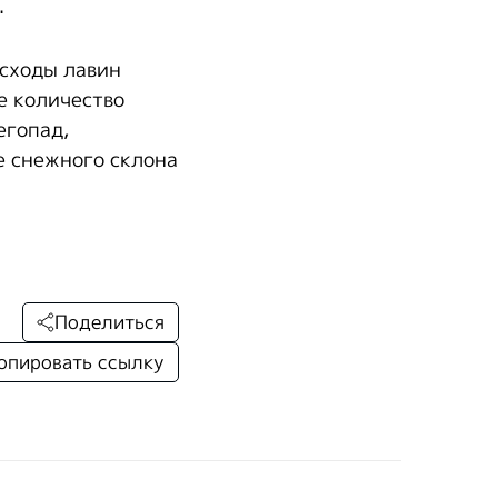
.
сходы лавин
е количество
егопад,
е снежного склона
Поделиться
опировать ссылку