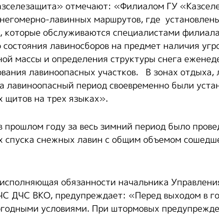
азселезащита» отмечают: «Филиалом ГУ «Казсел
негомерно-лавинных маршрутов, где установлен
, которые обслуживаются специалистами филиала
 состояния лавиносборов на предмет наличия угро
ой массы и определения структуры снега еженед
вания лавиноопасных участков. В зонах отдыха,
на лавиноопасный период своевременно были уста
щитов на трех языках».
в прошлом году за весь зимний период было прове
 спуска снежных лавин с общим объемом сошедш
 исполняющая обязанности начальника Управлени
ЧС ДЧС ВКО, предупреждает: «Перед выходом в г
огодными условиями. При штормовых предупрежд