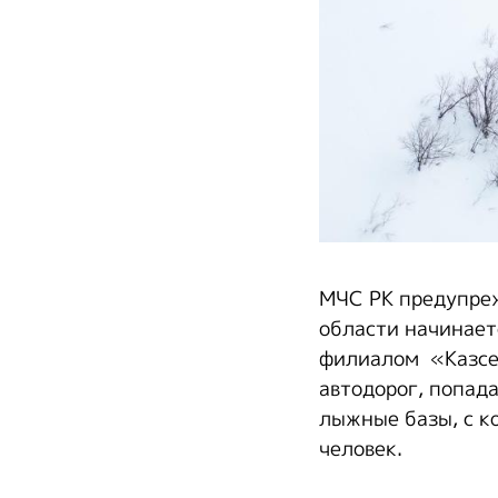
МЧС РК предупреж
области начинает
филиалом «Казсе
автодорог, попад
лыжные базы, с к
человек.