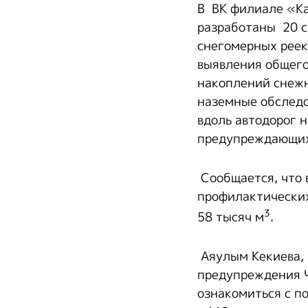
В ВК филиале «К
разработаны 20 с
снегомерных реек
выявления общего
накоплений снежн
наземные обследо
вдоль автодорог 
предупреждающих 
Сообщается, что 
профилактических
3
58 тысяч м
.
Аяулым Кекиева,
предупреждения 
ознакомиться с п