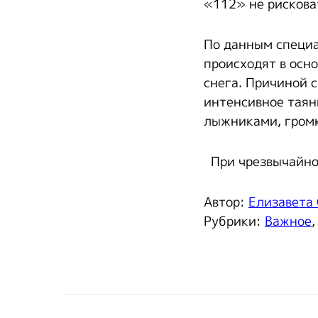
«112» не рискова
По данным специ
происходят в осн
снега. Причиной 
интенсивное таян
лыжниками, громк
При чрезвычайной
Автор:
Елизавета
Рубрики:
Важное