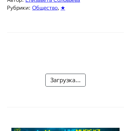
Автор:
Елизавета Соловьева
Рубрики:
Общество
,
★
Загрузка...