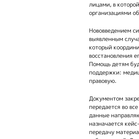
лицами, в которо
организациями об
Нововведением си
выявленным случа
который координи
восстановления е
Помощь детям буд
поддержки: медиц
правовую.
Документом закре
передается во вс
данные направляют
назначается кейс
передачу материа