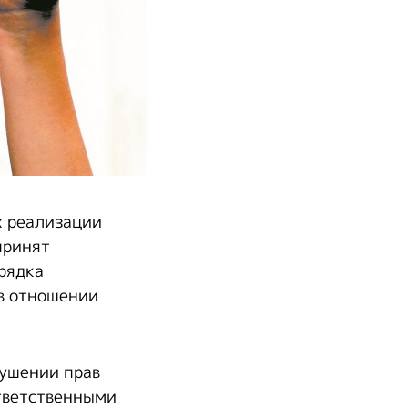
х реализации
принят
рядка
 в отношении
рушении прав
ответственными