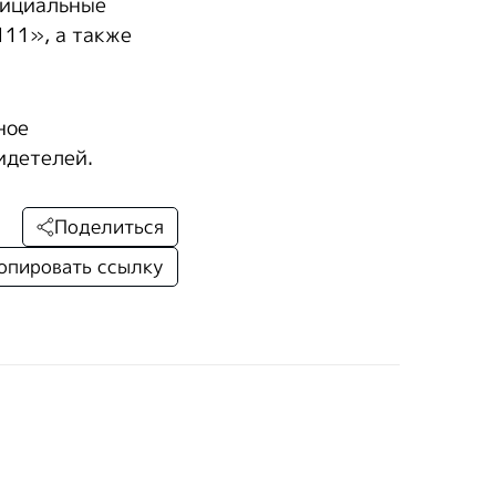
фициальные
111», а также
ное
идетелей.
Поделиться
опировать ссылку