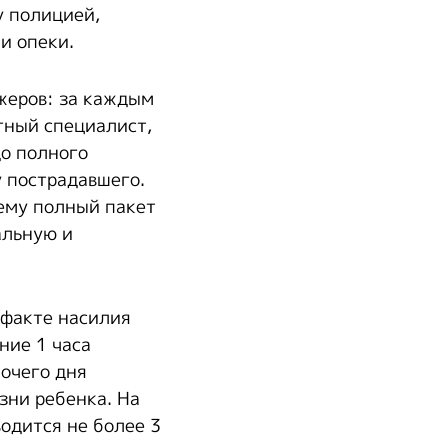
у полицией,
и опеки.
жеров: за каждым
тный специалист,
до полного
 пострадавшего.
ему полный пакет
альную и
 факте насилия
ние 1 часа
бочего дня
зни ребенка. На
одится не более 3