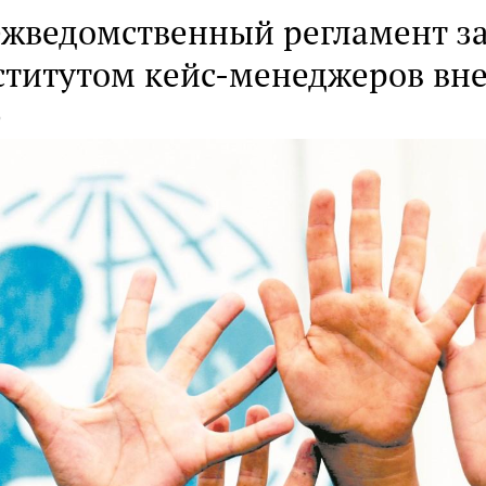
жведомственный регламент з
ститутом кейс-менеджеров вне
е