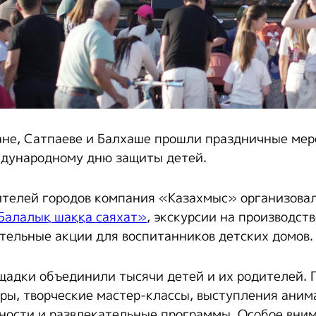
ане, Сатпаеве и Балхаше прошли праздничные мер
дународному дню защиты детей.
телей городов компания «Казахмыс» организова
 Балалық шаққа саяхат»
, экскурсии на производст
тельные акции для воспитанников детских домов.
адки объединили тысячи детей и их родителей. 
ры, творческие мастер-классы, выступления анима
ности и развлекательные программы. Особое вни