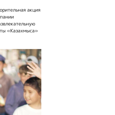
орительная акция
мпании
развлекательную
оты «Казахмыса»