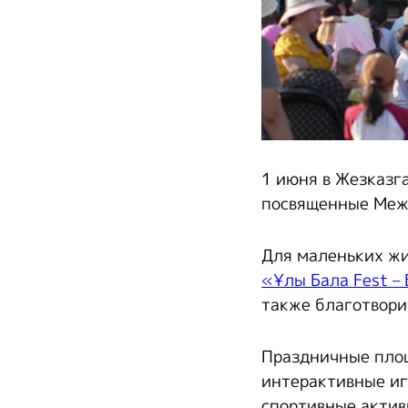
1 июня в Жезказг
посвященные Меж
Для маленьких жи
«Ұлы Бала Fest –
также благотвори
Праздничные площ
интерактивные иг
спортивные актив