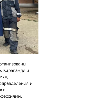
организованы
, Караганде и
ику,
одразделения и
сь с
офессиями,