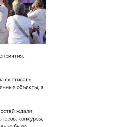
оприятия,
ла фестиваль
венные объекты, а
Гостей ждали
торов, конкурсы,
мание было