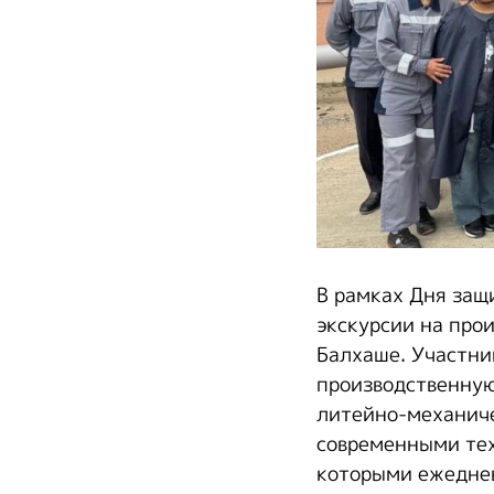
В рамках Дня защ
экскурсии на про
Балхаше. Участни
производственную
литейно-механиче
современными тех
которыми ежеднев