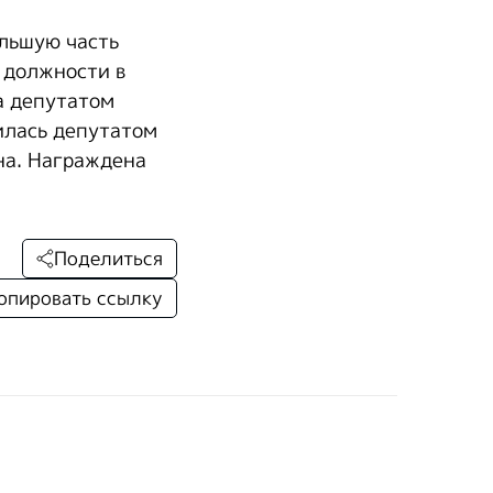
ольшую часть
 должности в
а депутатом
илась депутатом
на. Награждена
Поделиться
опировать ссылку