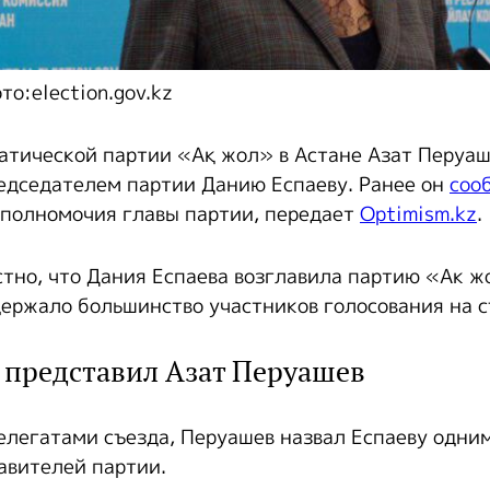
то:election.gov.kz
атической партии «Ақ жол» в Астане Азат Перуа
едседателем партии Данию Еспаеву. Ранее он
соо
полномочия главы партии, передает
Optimism.kz
.
стно, что Дания Еспаева возглавила партию «Ак ж
ержало большинство участников голосования на с
 представил Азат Перуашев
елегатами съезда, Перуашев назвал Еспаеву одни
авителей партии.