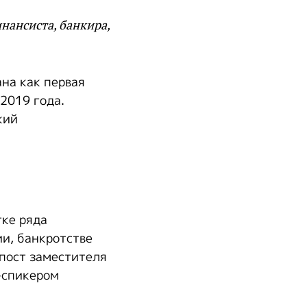
нансиста, банкира,
ана как первая
2019 года.
кий
тке ряда
и, банкротстве
 пост заместителя
-спикером