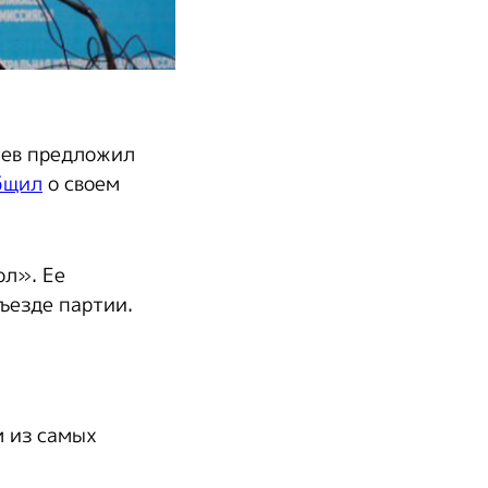
шев предложил
бщил
о своем
ол». Ее
ъезде партии.
м из самых