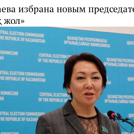
аева избрана новым председат
қ жол»