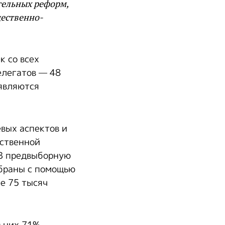
тельных реформ,
щественно-
к со всех
елегатов — 48
являются
вых аспектов и
ьственной
 В предвыборную
обраны с помощью
е 75 тысяч
з них 71%