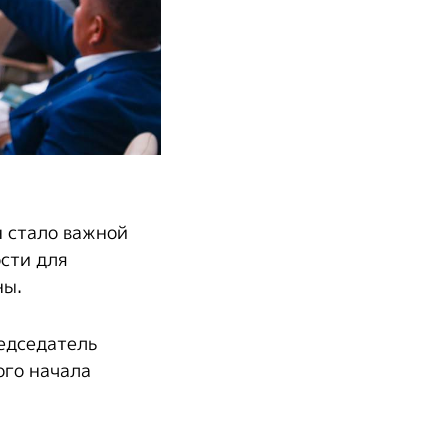
н стало важной
ости для
ны.
едседатель
ого начала