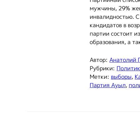
мужчины, 29% жен
инвалидностью. Св
кандидатов в возр
партии состоит из
образования, а т
Автор:
Анатолий 
Рубрики:
Полити
Метки:
выборы
,
К
Партия Ауыл
,
пол