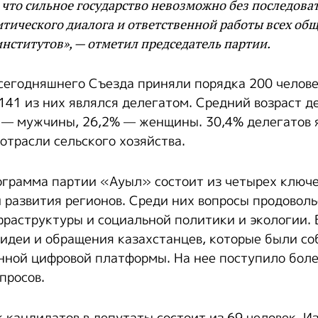
что сильное государство невозможно без последова
тического диалога и ответственной работы всех об
нститутов», — отметил председатель партии.
 сегодняшнего Съезда приняли порядка 200 челове
 141 из них являлся делегатом. Средний возраст д
% — мужчины, 26,2% — женщины. 30,4% делегатов 
отрасли сельского хозяйства.
грамма партии «Ауыл» состоит из четырех ключе
 развития регионов. Среди них вопросы продовол
фраструктуры и социальной политики и экологии.
идеи и обращения казахстанцев, которые были с
нной цифровой платформы. На нее поступило боле
апросов.
 кандидатов в депутаты состоит из 69 человек. И