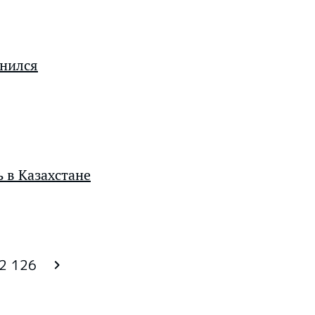
енился
 в Казахстане
2 126