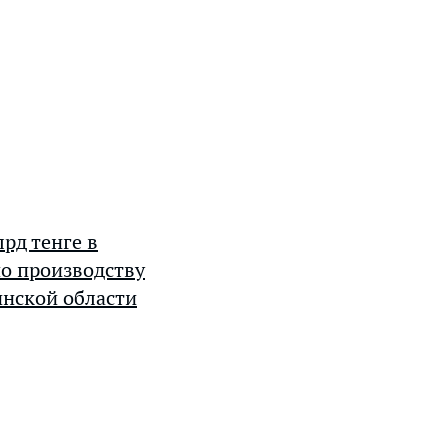
рд тенге в
о производству
инской области