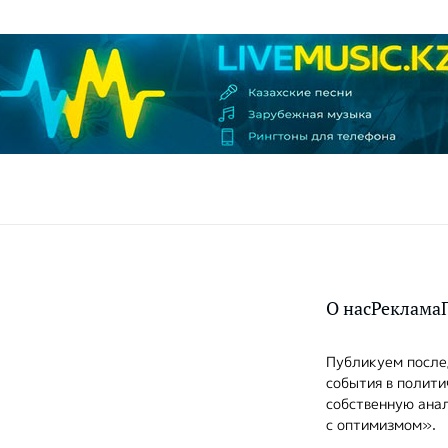
О нас
Реклама
Публикуем послед
события в полити
собственную анал
с оптимизмом».