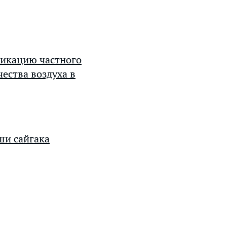
фикацию частного
ества воздуха в
ши сайгака