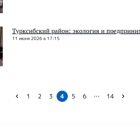
Турксибский район: экология и предприн
11 июня 2026 в 17:15
1
2
3
4
5
6
…
14