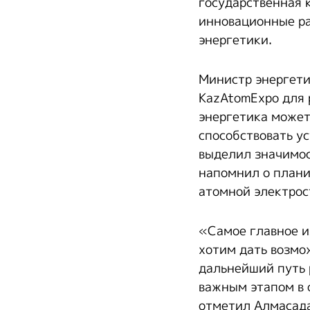
государственная 
инновационные ра
энергетики.
Министр энергети
KazAtomExpo для 
энергетика может
способствовать у
выделил значимос
напомнил о плани
атомной электрос
«Самое главное и
хотим дать возмо
дальнейший путь 
важным этапом в 
отметил Алмасад