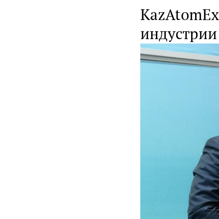
KazAtomEx
индустрии 