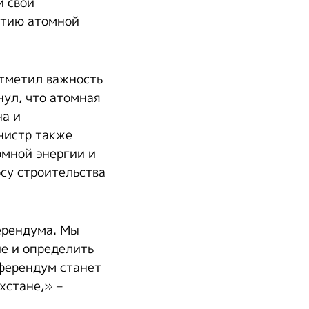
и свои
итию атомной
тметил важность
нул, что атомная
на и
нистр также
омной энергии и
су строительства
ерендума. Мы
е и определить
ферендум станет
хстане,» –