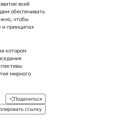
звитие всей
удем обеспечивать
ажно, чтобы
е и принципах
на котором
аседания
спективы
ития мирного
Поделиться
опировать ссылку