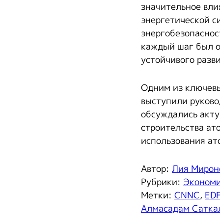
значительное вли
энергетической с
энергобезопаснос
каждый шаг был о
устойчивого разв
Одним из ключевы
выступили руково
обсуждались акту
строительства ат
использования ат
Автор:
Лия Мирон
Рубрики:
Эконом
Метки:
CNNC
,
EDF
Алмасадам Сатка