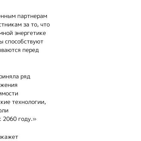
енным партнерам
тникам за то, что
омной энергетике
сы способствуют
ываются перед
риняла ряд
ижения
димости
кие технологии,
оли
 2060 году.»
 окажет