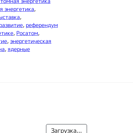
атомная энергетика
я энергетика
,
ыставка
,
развитие
,
референдум
етике
,
Росатом
,
тие
,
энергетическая
на
,
ядерные
Загрузка...