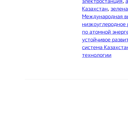
электростанция
,
Казахстан
,
зелена
Международная в
низкоуглеродное 
по атомной энерг
устойчивое разви
система Казахста
технологии