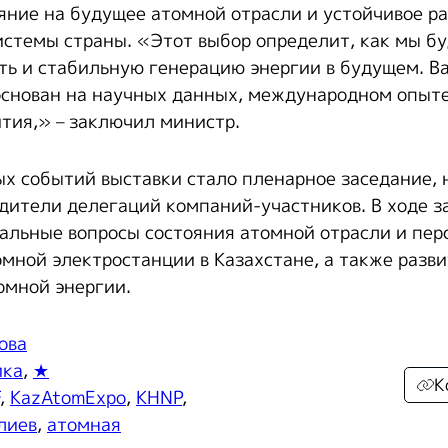
яние на будущее атомной отрасли и устойчивое ра
истемы страны. «Этот выбор определит, как мы б
ть и стабильную генерацию энергии в будущем. В
снован на научных данных, международном опыт
ития,» – заключил министр.
х событий выставки стало пленарное заседание, 
дители делегаций компаний-участников. В ходе з
альные вопросы состояния атомной отрасли и пер
омной электростанции в Казахстане, а также разв
омной энергии.
ова
ика
,
★
К
,
KazAtomExpo
,
KHNP
,
лиев
,
атомная