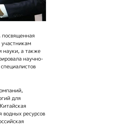
, посвященная
я участникам
 науки, а также
рировала научно-
 специалистов
компаний,
огий для
«Китайская
я водных ресурсов
российская